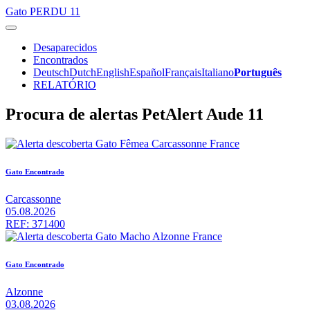
Gato
PERDU 11
Desaparecidos
Encontrados
Deutsch
Dutch
English
Español
Français
Italiano
Português
RELATÓRIO
Procura de alertas PetAlert Aude 11
Gato Encontrado
Carcassonne
05.08.2026
REF: 371400
Gato Encontrado
Alzonne
03.08.2026